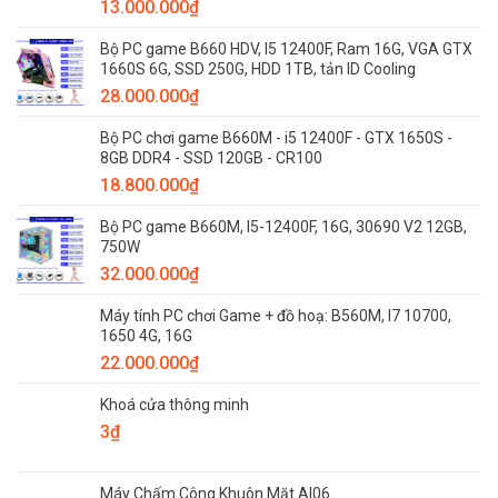
13.000.000
₫
Bộ PC game B660 HDV, I5 12400F, Ram 16G, VGA GTX
1660S 6G, SSD 250G, HDD 1TB, tản ID Cooling
28.000.000
₫
Bộ PC chơi game B660M - i5 12400F - GTX 1650S -
8GB DDR4 - SSD 120GB - CR100
18.800.000
₫
Bộ PC game B660M, I5-12400F, 16G, 30690 V2 12GB,
750W
32.000.000
₫
Máy tính PC chơi Game + đồ hoạ: B560M, I7 10700,
1650 4G, 16G
22.000.000
₫
Khoá cửa thông minh
3
₫
Máy Chấm Công Khuôn Mặt AI06