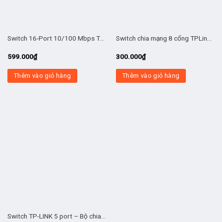
Switch 16-Port 10/100 Mbps Tp-Link TL-SF1016D
Switch chia mạng 8 cổng TPLink T-SF1008D
599.000
₫
300.000
₫
Thêm vào giỏ hàng
Thêm vào giỏ hàng
Switch TP-LINK 5 port – Bộ chia mạng LAN 5 cổng TL-SF1005D