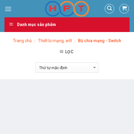
Skip
to
content
Danh mục sản phẩm
Trang chủ
Thiết bị mạng, wifi
Bộ chia mạng - Switch
/
/
LỌC