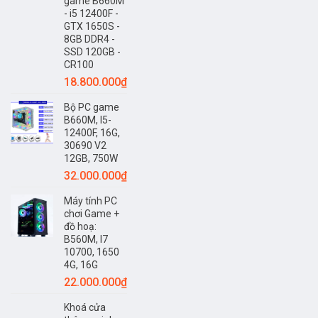
game B660M
- i5 12400F -
GTX 1650S -
8GB DDR4 -
SSD 120GB -
CR100
18.800.000
₫
Bộ PC game
B660M, I5-
12400F, 16G,
30690 V2
12GB, 750W
32.000.000
₫
Máy tính PC
chơi Game +
đồ hoạ:
B560M, I7
10700, 1650
4G, 16G
22.000.000
₫
Khoá cửa