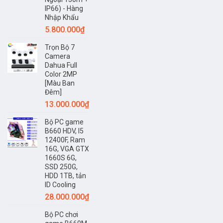
IP66) - Hàng
Nhập Khẩu
5.800.000
₫
Trọn Bộ 7
Camera
Dahua Full
Color 2MP
[Màu Ban
Đêm]
13.000.000
₫
Bộ PC game
B660 HDV, I5
12400F, Ram
16G, VGA GTX
1660S 6G,
SSD 250G,
HDD 1TB, tản
ID Cooling
28.000.000
₫
Bộ PC chơi