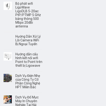
Bộ phát wifi
LigoWave
LigoDLB 5-20ac
PtP/PTMP 5 GHz
băng thông 500
Mbps 20dBi
antenna
Hướng Dẫn Xử Lý
Lỗi Camera WiFi
Bị Ngoại Tuyến
Hướng dẫn cấu
hình kết nối wifi
Point to Point trên
thiết bị Ligowave
Dịch Vụ Điện Nhẹ
của Công Ty Cổ
Phần Công Nghệ
HPT Miền Bắc
Dịch Vụ Đổ Mực
Máy In Chuyên
Nghiệp Tại Hải