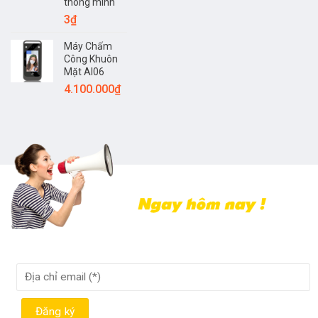
thông minh
3
₫
Máy Chấm
Công Khuôn
Mặt AI06
4.100.000
₫