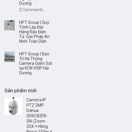
Dương
2
Comments
HPT Group | Quy
Trình Lắp Đặt
Hàng Rào Điện
Tử: Giải Pháp An
Ninh Toàn Diện
HPT Group | Bảo
Trì Hệ Thống
Camera Giám Sát
tại KCN VSIP Hải
Dương
Sản phẩm mới
Camera IP
PTZ 2MP
Dahua
SD6C82FB-
GN (Zoom
20X + Hồng
Ngoại 150m +