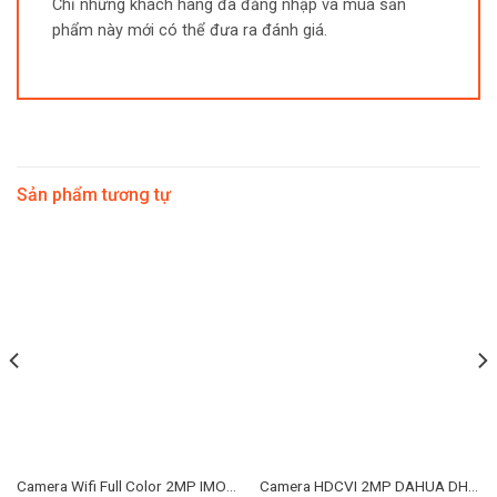
Chỉ những khách hàng đã đăng nhập và mua sản
phẩm này mới có thể đưa ra đánh giá.
Sản phẩm tương tự
Camera Wifi Full Color 2MP IMOU IPC-F26FEP
Camera HDCVI 2MP DAHUA DH-HAC-HFW1200TP-S5