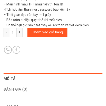
– Màn hình màu TFT màu hiển thị tên, ID
-Tích hợp âm thanh và password bảo vệ máy
– Thời gian đọc vân tay: ~ 1 giây
– Bảo toàn dữ liệu quẹt thẻ khi mất điện
– Có thể hẹn giờ mở / tắt máy => An toàn và tiết kiệm điện
Số lượng
Thêm vào giỏ hàng
MÔ TẢ
ĐÁNH GIÁ (0)