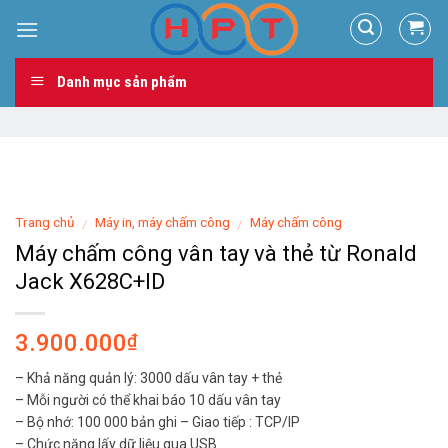
Skip
to
content
Danh mục sản phẩm
Trang chủ
Máy in, máy chấm công
Máy chấm công
/
/
Máy chấm công vân tay và thẻ từ Ronald
Jack X628C+ID
3.900.000
₫
– Khả năng quản lý: 3000 dấu vân tay + thẻ
– Mỗi người có thể khai báo 10 dấu vân tay
– Bộ nhớ: 100 000 bản ghi – Giao tiếp : TCP/IP
– Chức năng lấy dữ liệu qua USB