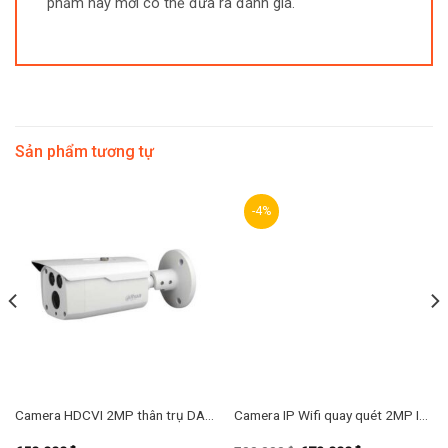
phẩm này mới có thể đưa ra đánh giá.
Sản phẩm tương tự
-4%
Camera HDCVI 2MP thân trụ DAHUA DH-HAC-HFW1200DP-S5
Camera IP Wifi quay quét 2MP IMOU IPC-A22EP-G-V2