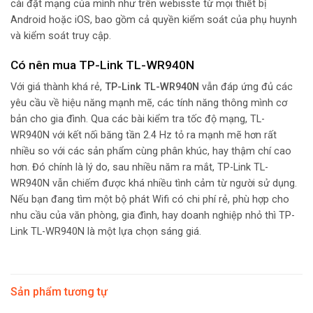
cài đặt mạng của mình như trên webisste từ mọi thiết bị
Android hoặc iOS, bao gồm cả quyền kiểm soát của phụ huynh
và kiểm soát truy cập.
Có nên mua TP-Link TL-WR940N
Với giá thành khá rẻ,
TP-Link TL-WR940N
vẫn đáp ứng đủ các
yêu cầu về hiệu năng mạnh mẽ, các tính năng thông mình cơ
bản cho gia đình. Qua các bài kiểm tra tốc độ mạng, TL-
WR940N với kết nối băng tần 2.4 Hz tỏ ra mạnh mẽ hơn rất
nhiều so với các sản phẩm cùng phân khúc, hay thậm chí cao
hơn. Đó chính là lý do, sau nhiều năm ra mắt, TP-Link TL-
WR940N vẫn chiếm được khá nhiều tình cảm từ người sử dụng.
Nếu bạn đang tìm một bộ phát Wifi có chi phí rẻ, phù hợp cho
nhu cầu của văn phòng, gia đình, hay doanh nghiệp nhỏ thì TP-
Link TL-WR940N là một lựa chọn sáng giá.
Sản phẩm tương tự