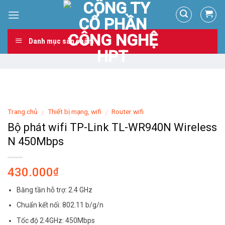
Skip
to
content
Danh mục sản phẩm
Trang chủ
Thiết bị mạng, wifi
Router wifi
/
/
Bộ phát wifi TP-Link TL-WR940N Wireless
N 450Mbps
430.000
₫
Băng tần hỗ trợ: 2.4 GHz
Chuẩn kết nối: 802.11 b/g/n
Tốc độ 2.4GHz: 450Mbps