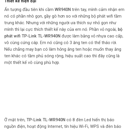
Thiết kế hiện đại
Ấn tượng đầu tiên khi cầm
WR940N
trên tay, mình cảm nhận em
nó có phần nhò gọn, gầy gò hơn so với những bộ phát wifi tầm
trung khác. Nhưng với những người ưa thích sự nhỏ gọn như
mình thì lại cực thích thiết kế này của em nó. Phần vỏ ngoài,
bộ
phát wifi TP-Link TL-WR940N
được làm bằng vỏ nhựa cao cấp,
vô cùng cứng cáp. Em nó cũng có 3 ăng ten có thể tháo rời.
Nếu chẳng may bạn có làm hỏng ăng ten hoặc muốn thay ăng
ten khác có tầm phủ sóng rộng, hiệu suất cao thì đây cũng là
một thiết kế vô cùng phù hợp.
Ở mặt trên,
TP-Link TL-WR940N
có 8 đèn Led hiển thị báo
nguồn điện, hoạt động Internet, tín hiệu Wi-Fi, WPS và đèn báo