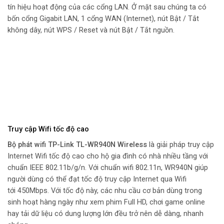
tín hiệu hoạt động của các cổng LAN. Ở mặt sau chúng ta có
bốn cổng Gigabit LAN, 1 cổng WAN (Internet), nút Bật / Tắt
không dây, nút WPS / Reset và nút Bật / Tắt nguồn.
Truy cập Wifi tốc độ cao
Bộ phát wifi TP-Link TL-WR940N Wireless
là giải pháp truy cập
Internet Wifi tốc độ cao cho hộ gia đình có nhà nhiều tầng với
chuẩn IEEE 802.11b/g/n. Với chuẩn wifi 802.11n, WR940N giúp
người dùng có thể đạt tốc độ truy cập Internet qua Wifi
tới 450Mbps. Với tốc độ này, các nhu cầu cơ bản dùng trong
sinh hoạt hàng ngày như xem phim Full HD, chơi game online
hay tải dữ liệu có dung lượng lớn đều trở nên dễ dàng, nhanh