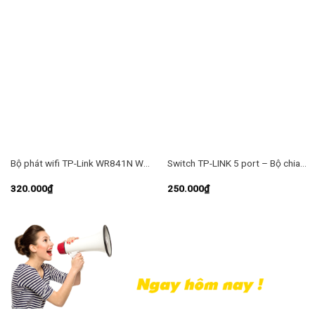
Bộ phát wifi TP-Link WR841N Wireless 300Mbps
Switch TP-LINK 5 port – Bộ chia mạng LAN 5 cổng TL-SF1005D
320.000
₫
250.000
₫