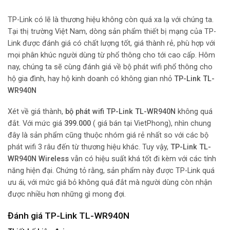
TP-Link có lẽ là thương hiệu không còn quá xa lạ với chúng ta.
Tại thị trường Việt Nam, dòng sản phẩm thiết bị mạng của TP-
Link được đánh giá có chất lượng tốt, giá thành rẻ, phù hợp với
mọi phân khúc người dùng từ phổ thông cho tới cao cấp. Hôm
nay, chúng ta sẽ cùng đánh giá về bộ phát wifi phổ thông cho
hộ gia đình, hay hộ kinh doanh có không gian nhỏ
TP-Link TL-
WR940N
Xét về giá thành,
bộ phát wifi TP-Link TL-WR940N
không quá
đắt. Với mức giá
399.000
( giá bán tại VietPhong), nhìn chung
đây là sản phẩm cũng thuộc nhóm giá rẻ nhất so với các bộ
phát wifi 3 râu đến từ thương hiệu khác. Tuy vậy,
TP-Link TL-
WR940N Wireless
vẫn có hiệu suất khá tốt đi kèm với các tính
năng hiện đại. Chứng tỏ rằng, sản phẩm này được TP-Link quá
ưu ái, với mức giá bỏ không quá đắt mà người dùng còn nhận
được nhiều hơn những gì mong đợi.
Đánh giá TP-Link TL-WR940N